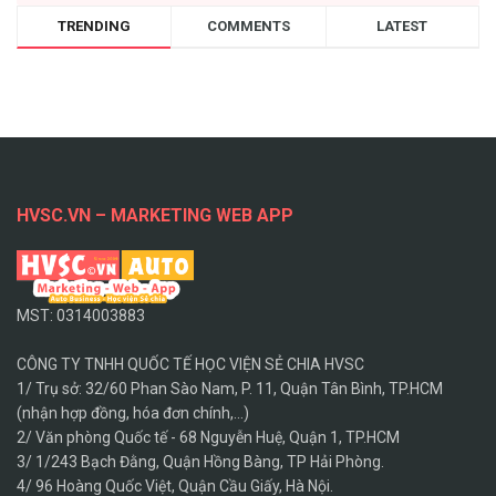
TRENDING
COMMENTS
LATEST
HVSC.VN – MARKETING WEB APP
MST: 0314003883
CÔNG TY TNHH QUỐC TẾ HỌC VIỆN SẺ CHIA HVSC
1/ Trụ sở: 32/60 Phan Sào Nam, P. 11, Quận Tân Bình, TP.HCM
(nhận hợp đồng, hóa đơn chính,...)
2/ Văn phòng Quốc tế - 68 Nguyễn Huệ, Quận 1, TP.HCM
3/ 1/243 Bạch Đằng, Quận Hồng Bàng, TP Hải Phòng.
4/ 96 Hoàng Quốc Việt, Quận Cầu Giấy, Hà Nội.