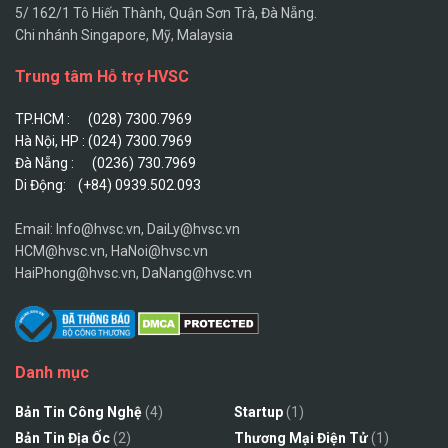
5/ 162/1 Tô Hiến Thành, Quận Sơn Trà, Đà Nẵng.
Chi nhánh Singapore, Mỹ, Malaysia
Trung tâm Hỗ trợ HVSC
TP.HCM : (028) 7300.7969
Hà Nội, HP : (024) 7300.7969
Đà Nẵng : (0236) 730.7969
Di Động: (+84) 0939.502.093
Email: Info@hvsc.vn, DaiLy@hvsc.vn
HCM@hvsc.vn, HaNoi@hvsc.vn
HaiPhong@hvsc.vn, DaNang@hvsc.vn
Danh mục
Bản Tin Công Nghệ
(4)
Startup
(1)
Bản Tin Địa Ốc
(2)
Thương Mại Điện Tử
(1)