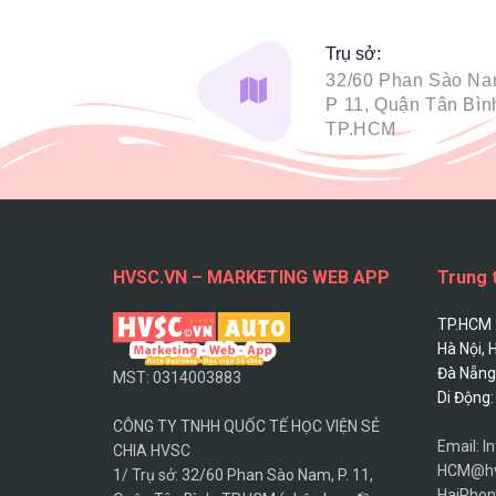
Trụ sở:
32/60 Phan Sào Na
P 11, Quận Tân Bìn
TP.HCM
HVSC.VN – MARKETING WEB APP
Trung 
TP.HCM 
Hà Nội, 
Đà Nẵng
MST: 0314003883
Di Động
CÔNG TY TNHH QUỐC TẾ HỌC VIỆN SẺ
Email: I
CHIA HVSC
HCM@hvs
1/ Trụ sở: 32/60 Phan Sào Nam, P. 11,
HaiPhon