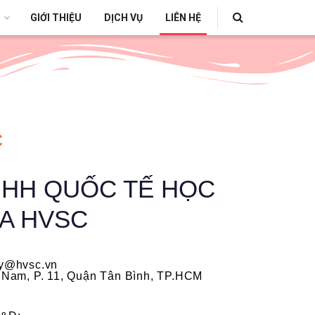
GIỚI THIỆU
DỊCH VỤ
LIÊN HỆ
C
NHH QUỐC TẾ HỌC
IA HVSC
Ly@hvsc.vn
o Nam, P. 11, Quận Tân Bình, TP.HCM