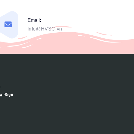
Email:
Info@HVSC.vn
)
i Điện