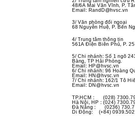
2/ Trung tâm nghiên cứu 
48/6A Mai Văn Vĩnh, P. T
Email: RandD@hvsc.vn
3/ Văn phòng đối ngoại
68 Nguyễn Huệ, P. Bến N
4/ Trung tâm thông tin
561A Điện Biên Phủ, P. 2
5/ Chi nhánh: Số 1 ngõ 2
Bàng, TP Hải Phòng.
Email: HP@hvsc.vn
6/ Chi nhánh: 96 Hoàng Qu
Email: HN@hvsc.vn
7/ Chi nhánh: 162/1 Tô H
Email: DN@hvsc.vn
TP.HCM : (028) 7300.7
Hà Nội, HP : (024) 7300.7
Đà Nẵng : (0236) 730.7
Di Động: (+84) 0939.502