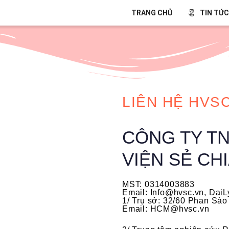
TRANG CHỦ
TIN TỨC
LIÊN HỆ HVS
CÔNG TY T
VIỆN SẺ CH
MST: 0314003883
Email: Info@hvsc.vn, Dai
1/ Trụ sở: 32/60 Phan Sà
Email: HCM@hvsc.vn