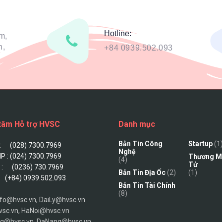
Hotline:
m,
h,
+84 0939.502.093
tâm Hỗ trợ HVSC
Danh mục
Bản Tin Công
Startup
(1
: (028) 7300.7969
Nghệ
HP : (024) 7300.7969
Thương Mạ
(4)
Tử
 : (0236) 730.7969
Bản Tin Địa Ốc
(2)
(1)
: (+84) 0939.502.093
Bản Tin Tài Chính
(8)
nfo@hvsc.vn, DaiLy@hvsc.vn
c.vn, HaNoi@hvsc.vn
g@hvsc.vn, DaNang@hvsc.vn